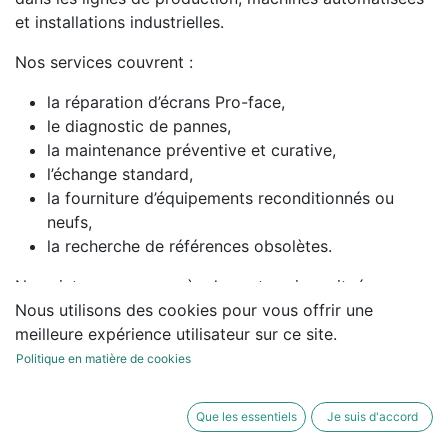
et installations industrielles.
Nos services couvrent :
la réparation d’écrans Pro-face,
le diagnostic de pannes,
la maintenance préventive et curative,
l’échange standard,
la fourniture d’équipements reconditionnés ou
neufs,
la recherche de références obsolètes.
Nous intervenons auprès des entreprises situées en
Nous utilisons des cookies pour vous offrir une
Bretagne :
meilleure expérience utilisateur sur ce site.
Ille-et-Vilaine (Rennes, Saint-Malo, Fougères,
Politique en matière de cookies
Redon),
Côtes-d’Armor,
Que les essentiels
Je suis d'accord
Finistère,
Morbihan.