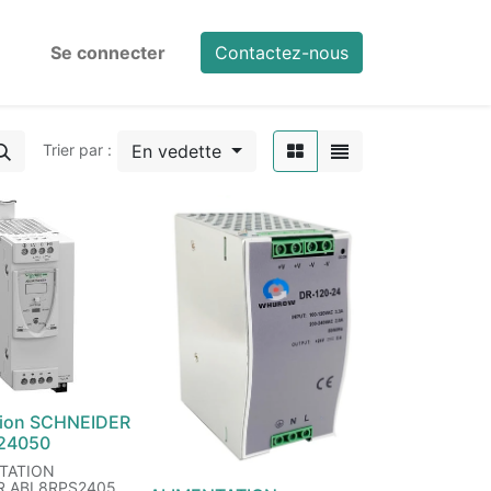
Se connecter
Contactez-nous
En vedette
Trier par :
tion SCHNEIDER
24050
TATION
R ABL8RPS24050