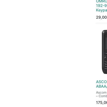
OMRO
192-9
Keypa
29,00
ASCO
ABAA
Ascom
– Com
profes
175,0
large 