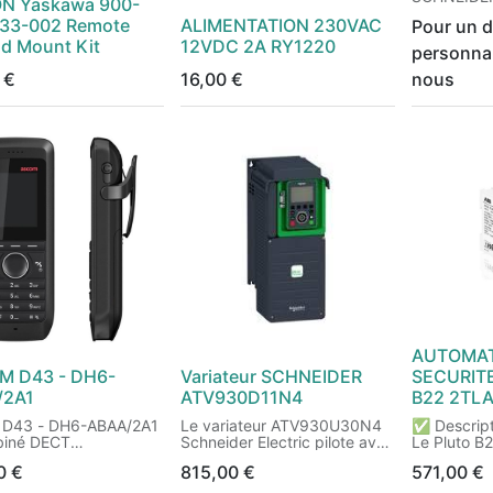
N Yaskawa 900-
– 24VDC / 
33-002 Remote
ALIMENTATION 230VAC
Pour un d
Fiabilité in
d Mount Kit
12VDC 2A RY1220
| Plage d’e
personnal
100–500V
€
16,00
€
nous
L’alimentat
ABL8RPS24
alimentati
industrielle
performanc
fournir une
24V DC – 5
fiable et pr
partie de 
Schneider E
reconnue p
sa longévit
compatibili
environnem
Montable di
AUTOMAT
DIN, elle s’
M D43 - DH6-
Variateur SCHNEIDER
SECURIT
parfaiteme
armoire éle
/2A1
ATV930D11N4
B22 2TL
d’automati
 D43 - DH6-ABAA/2A1
Le variateur ATV930U30N4
installatio
✅ Descript
biné DECT
Schneider Electric pilote avec
La plage d
Le Pluto B
sionnel avec audio
précision les moteurs
AC monoph
de sécurité
0
€
815,00
€
571,00
€
bande
asynchrones et synchrones
permet une
compact et
jusqu’à 3 kW, pour des
maximale a
pour gérer 