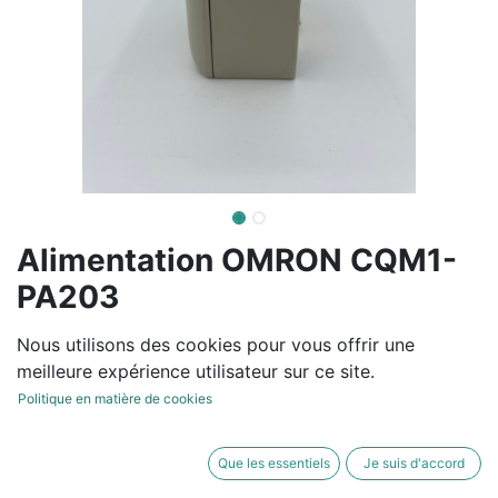
Alimentation OMRON CQM1-
PA203
ALIMENTATION PLC, 100 VAC / 240 VAC, 50 HZ / 60
Nous utilisons des cookies pour vous offrir une
HZ, 60 VA, SORTIE : 5 VDC W/ 3,6 AMP
meilleure expérience utilisateur sur ce site.
Politique en matière de cookies
105,00
€
hors TVA
Que les essentiels
Je suis d'accord