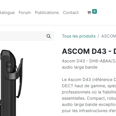
0
talogue
Forum
Publications
Contact
Tous les produits
ASCOM
ASCOM D43 - 
Ascom D43 - DH6-ABAA/2A
audio large bande
Le Ascom D43 (référence D
DECT haut de gamme, spéci
professionnels où la fiabili
essentielles. Compact, robust
audio large bande exception
pour les infrastructures d’