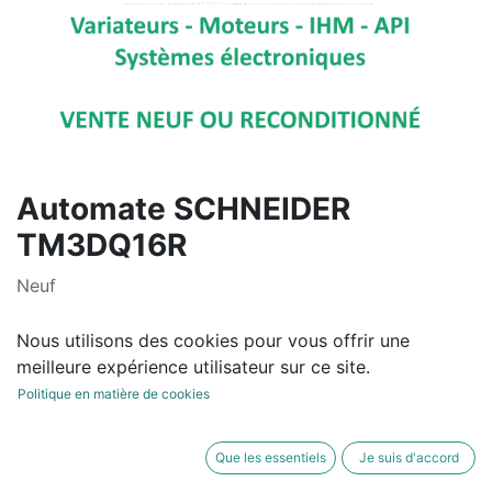
Automate SCHNEIDER
TM3DQ16R
Neuf
165,00
€
hors TVA
Nous utilisons des cookies pour vous offrir une
meilleure expérience utilisateur sur ce site.
Politique en matière de cookies
AJOUTER AU
ACHETER
Que les essentiels
Je suis d'accord
PANIER
MAINTENANT