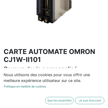
CARTE AUTOMATE OMRON
CJ1W-II101
Pour un devis personnalisé,
contactez-nous
Nous utilisons des cookies pour vous offrir une
meilleure expérience utilisateur sur ce site.
Contactez-nous
Politique en matière de cookies
Conditions générales
Que les essentiels
Je suis d'accord