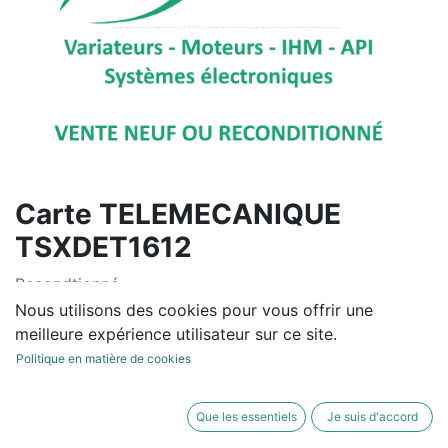
Carte TELEMECANIQUE
TSXDET1612
Recondtionné
Nous utilisons des cookies pour vous offrir une
Pour un devis personnalisé,
meilleure expérience utilisateur sur ce site.
contactez-nous
Politique en matière de cookies
Contactez-nous
Que les essentiels
Je suis d'accord
Conditions générales