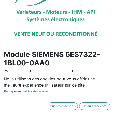
Module SIEMENS 6ES7322-
1BL00-0AA0
Pour un devis personnalisé,
contactez-nous
Nous utilisons des cookies pour vous offrir une
meilleure expérience utilisateur sur ce site.
Uniquement 1 Unités disponible en stock.
Politique en matière de cookies
Contactez-nous
Que les essentiels
Je suis d'accord
Conditions générales