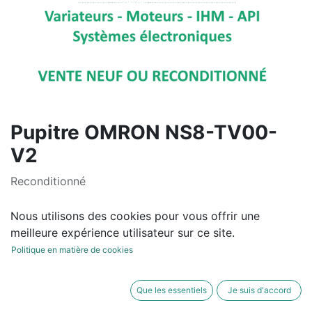
Pupitre OMRON NS8-TV00-
V2
Reconditionné
1 025,00
€
hors TVA
Nous utilisons des cookies pour vous offrir une
meilleure expérience utilisateur sur ce site.
Politique en matière de cookies
AJOUTER AU
ACHETER
Que les essentiels
Je suis d'accord
PANIER
MAINTENANT