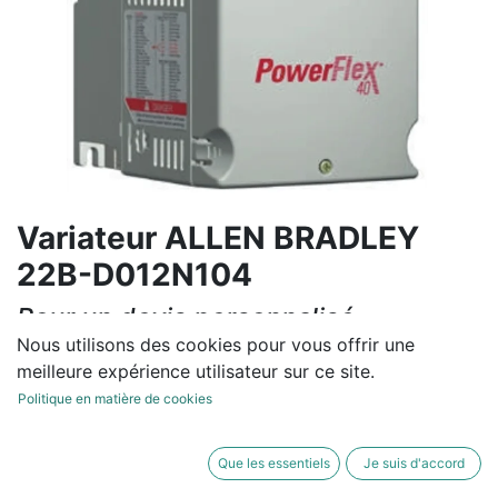
Variateur ALLEN BRADLEY
22B-D012N104
Pour un devis personnalisé,
contactez-nous
Nous utilisons des cookies pour vous offrir une
meilleure expérience utilisateur sur ce site.
Contactez-nous
Politique en matière de cookies
Conditions générales
Que les essentiels
Je suis d'accord