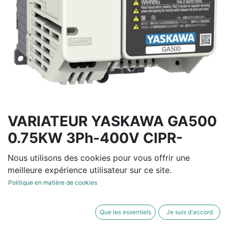
VARIATEUR YASKAWA GA500
0.75KW 3Ph-400V CIPR-
GA50C4002EBA
Nous utilisons des cookies pour vous offrir une
meilleure expérience utilisateur sur ce site.
Variateur de fréquence tension entrée de 380V à 480V
Politique en matière de cookies
-15/+10% 50/60Hz +/-5%
Normal Duty : 2.1 A / 0.75 KW - Heavy Duty: 1.8 A /
Que les essentiels
Je suis d'accord
0.55 KW- IP20