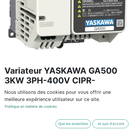
Variateur YASKAWA GA500
3KW 3PH-400V CIPR-
GA50C4007ABA
Nous utilisons des cookies pour vous offrir une
meilleure expérience utilisateur sur ce site.
Variateur de fréquence tension entrée de 380V à 480V
Politique en matière de cookies
-15/+10% 50/60Hz +/-5%
Normal Duty : 7.1 A / 3 KW - Heavy Duty: 5.6 A / 2.2
Que les essentiels
Je suis d'accord
KW- IP20