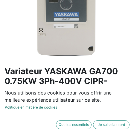
Variateur YASKAWA GA700
0.75KW 3Ph-400V CIPR-
GA70C4002ABA
Nous utilisons des cookies pour vous offrir une
meilleure expérience utilisateur sur ce site.
Variateur de fréquence tension entrée de 380V à 480V
Politique en matière de cookies
-15/+10% 50/60Hz +/-5%
Normal Duty : 2.1 A / 0.75 KW - Heavy Duty: 1.8 A /
Que les essentiels
Je suis d'accord
0.55 KW- IP20