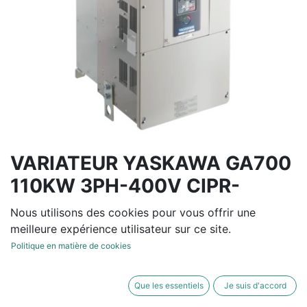
VARIATEUR YASKAWA GA700
110KW 3PH-400V CIPR-
GA70C4208BBA
Nous utilisons des cookies pour vous offrir une
meilleure expérience utilisateur sur ce site.
Variateur de fréquence tension entrée de 380V à 480V
Politique en matière de cookies
-15/+10% 50/60Hz +/-5%
Normal Duty : 208 A / 110 KW - Heavy Duty: 180 A /
Que les essentiels
Je suis d'accord
90 KW- IP20