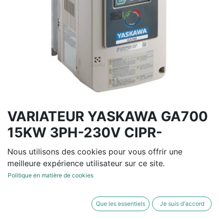
VARIATEUR YASKAWA GA700
15KW 3PH-230V CIPR-
GA70C2056BBA
Nous utilisons des cookies pour vous offrir une
meilleure expérience utilisateur sur ce site.
Variateur de fréquence tension entrée de 200V à 240V
Politique en matière de cookies
-15/+10% 50/60Hz +/-
Normal Duty : 56 A / 15 KW - Heavy Duty: 47 A / 11
Que les essentiels
Je suis d'accord
KW- IP20