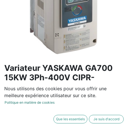
Variateur YASKAWA GA700
15KW 3Ph-400V CIPR-
GA70C4031BBA
Nous utilisons des cookies pour vous offrir une
meilleure expérience utilisateur sur ce site.
Politique en matière de cookies
Variateur de fréquence tension entrée de 380V à 480V
-15/+10% 50/60Hz +/-5%
Que les essentiels
Je suis d'accord