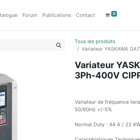
0
talogue
Forum
Publications
Contact
Tous les produits
Variateur YASKAWA GA
Variateur YA
3Ph-400V CI
Variateur de fréquence te
50/60Hz +/-5%
Normal Duty : 44 A / 22 KW
Caractéristiques Techniques