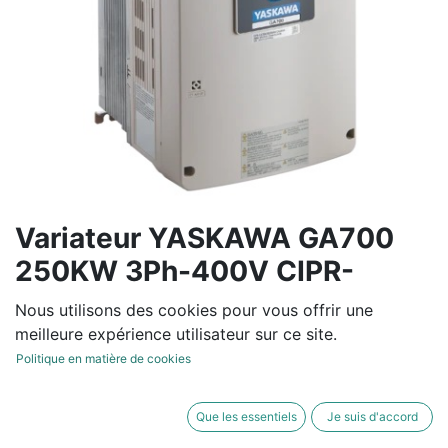
Variateur YASKAWA GA700
250KW 3Ph-400V CIPR-
GA70C4453BBA
Nous utilisons des cookies pour vous offrir une
meilleure expérience utilisateur sur ce site.
Politique en matière de cookies
Variateur de fréquence tension entrée de 380V à 480V
-15/+10% 50/60Hz +/-5%
Que les essentiels
Je suis d'accord