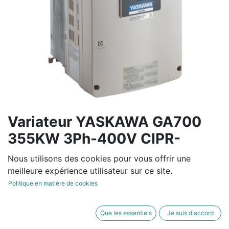
Variateur YASKAWA GA700
355KW 3Ph-400V CIPR-
GA70C4675ABA
Nous utilisons des cookies pour vous offrir une
meilleure expérience utilisateur sur ce site.
Variateur de fréquence tension entrée de 380V à 480V
Politique en matière de cookies
-15/+10% 50/60Hz +/-5%
Que les essentiels
Je suis d'accord
Normal Duty : 675 A / 355 KW - Heavy Duty: 605 A /