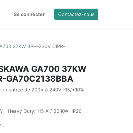
Se connecter
Contactez-nous
A700 37KW 3PH-230V CIPR-
ASKAWA GA700 37KW
PR-GA70C2138BBA
nsion entrée de 200V à 240V -15/+10%
W - Heavy Duty: 115 A / 30 KW- IP20
 :