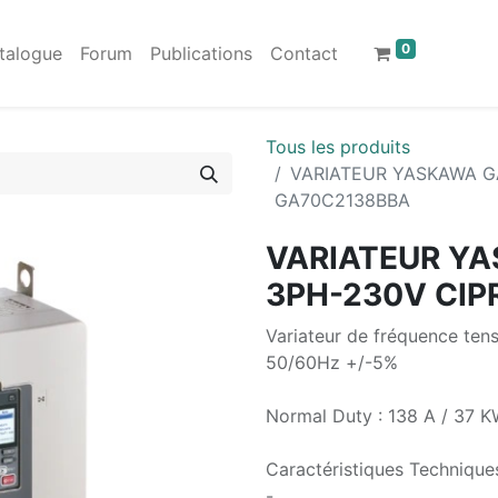
0
talogue
Forum
Publications
Contact
Tous les produits
VARIATEUR YASKAWA G
GA70C2138BBA
VARIATEUR Y
3PH-230V CI
Variateur de fréquence te
50/60Hz +/-5%
Normal Duty : 138 A / 37 K
Caractéristiques Techniques
-