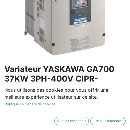
Variateur YASKAWA GA700
37KW 3PH-400V CIPR-
GA70C4075BBA
Nous utilisons des cookies pour vous offrir une
meilleure expérience utilisateur sur ce site.
Variateur de fréquence tension entrée de 380V à 480V
Politique en matière de cookies
-15/+10% 50/60Hz +/-5%
Normal Duty : 74.9 A / 37 KW - Heavy Duty: 60 A / 30
Que les essentiels
Je suis d'accord
KW- IP20