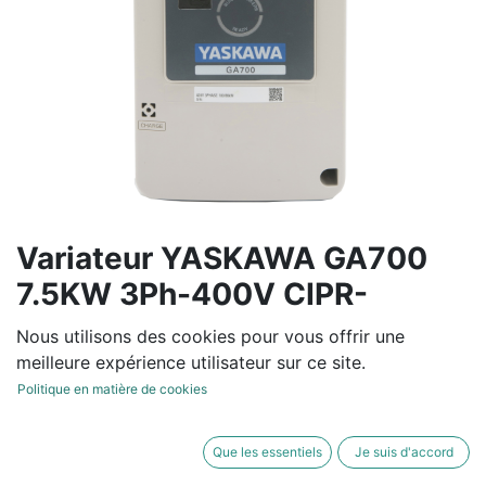
Variateur YASKAWA GA700
7.5KW 3Ph-400V CIPR-
GA70C4018ABA
Nous utilisons des cookies pour vous offrir une
meilleure expérience utilisateur sur ce site.
Variateur de fréquence tension entrée de 380V à 480V
Politique en matière de cookies
-15/+10% 50/60Hz +/-5%
Normal Duty : 17.5 A / 7.5 KW - Heavy Duty: 14.8 A /
Que les essentiels
Je suis d'accord
5.5 KW- IP20