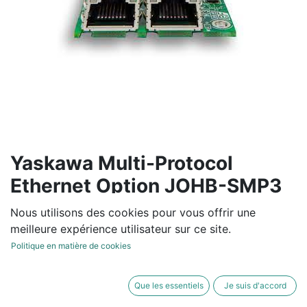
Yaskawa Multi-Protocol
Ethernet Option JOHB-SMP3
La carte d’option Ethernet multiprotocole (JOHB-
Nous utilisons des cookies pour vous offrir une
SMP3) est une carte d’option de carte de circuit
meilleure expérience utilisateur sur ce site.
imprimé unique pour les variateurs de fréquence
Politique en matière de cookies
Yaskawa qui contient plusieurs protocoles Ethernet.
Vous pouvez utiliser une série de commutateurs de
Que les essentiels
Je suis d'accord
configuration sur la carte de circuit imprimé pour