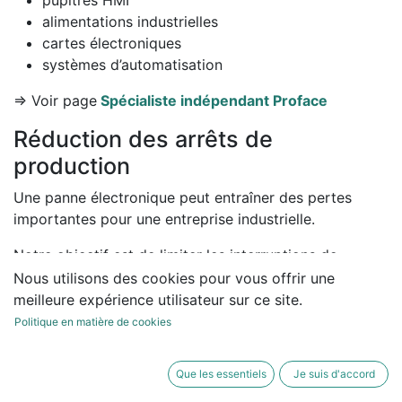
pupitres HMI
alimentations industrielles
cartes électroniques
systèmes d’automatisation
=> Voir page
Spécialiste indépendant Proface
Réduction des arrêts de
production
Une panne électronique peut entraîner des pertes
importantes pour une entreprise industrielle.
Notre objectif est de limiter les interruptions de
production grâce à un diagnostic rapide et une
Nous utilisons des cookies pour vous offrir une
intervention adaptée.
meilleure expérience utilisateur sur ce site.
Politique en matière de cookies
Nous réalisons :
dépannage électronique
Que les essentiels
Je suis d'accord
maintenance préventive